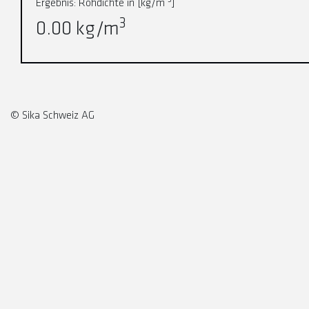
3
Ergebnis: Rohdichte in [kg/m
]
3
0.00
kg/m
© Sika Schweiz AG