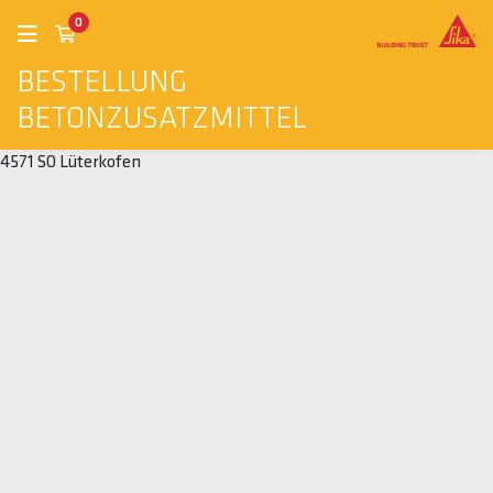
0
BESTELLUNG
BETONZUSATZMITTEL
4571 SO Lüterkofen