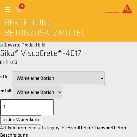
0
BESTELLUNG
BETONZUSATZMITTEL
Sika® ViscoCrete®-4017
CHF
1.00
stk
retail
Sika®
ViscoCrete®-4017
Menge
In den Warenkorb
Artikelnummer:
n.a.
Category:
Fliessmittel für Transportbeton
Beschreibung