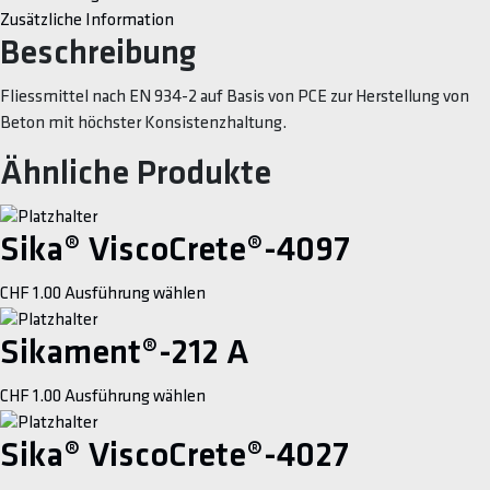
Zusätzliche Information
Beschreibung
Fliessmittel nach EN 934-2 auf Basis von PCE zur Herstellung von
Beton mit höchster Konsistenzhaltung.
Ähnliche Produkte
Sika® ViscoCrete®-4097
This
CHF
1.00
Ausführung wählen
product
has
Sikament®-212 A
multiple
This
CHF
1.00
Ausführung wählen
variants.
product
The
has
Sika® ViscoCrete®-4027
options
multiple
may