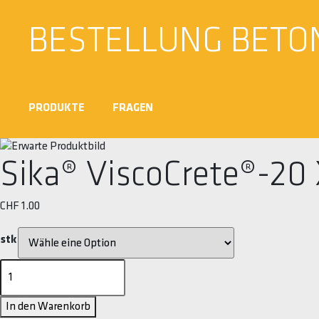
BESTELLUNG BETO
PRODUKTE
FRAGEN
Sika® ViscoCrete®-20
CHF
1.00
stk
Sika®
ViscoCrete®-20
X-
In den Warenkorb
tend