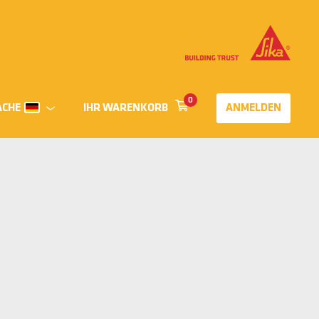
0
ACHE
IHR WARENKORB
ANMELDEN