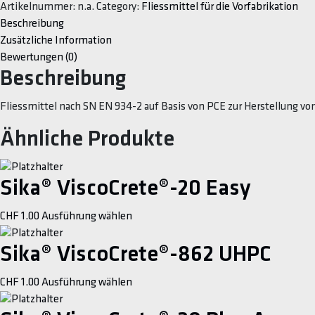
Artikelnummer:
n.a.
Category:
Fliessmittel für die Vorfabrikation
N
Beschreibung
Menge
Zusätzliche Information
Bewertungen (0)
Beschreibung
Fliessmittel nach SN EN 934-2 auf Basis von PCE zur Herstellung v
Ähnliche Produkte
Sika® ViscoCrete®-20 Easy
This
CHF
1.00
Ausführung wählen
product
has
Sika® ViscoCrete®-862 UHPC
multiple
This
CHF
1.00
Ausführung wählen
variants.
product
The