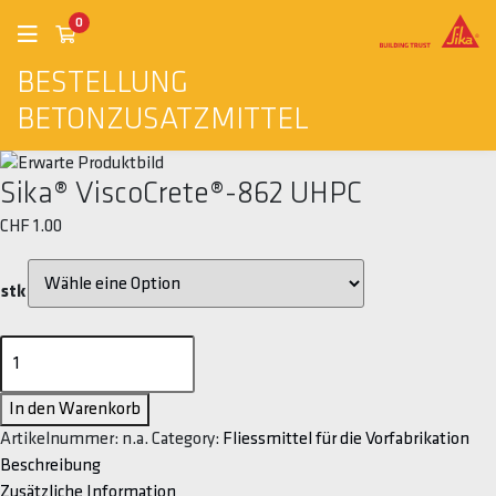
0
BESTELLUNG
BETONZUSATZMITTEL
Sika® ViscoCrete®-862 UHPC
CHF
1.00
stk
Sika®
ViscoCrete®-862
UHPC
In den Warenkorb
Menge
Artikelnummer:
n.a.
Category:
Fliessmittel für die Vorfabrikation
Beschreibung
Zusätzliche Information