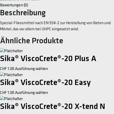
Bewertungen (0)
Beschreibung
Spezial-Fliessmittel nach EN 934-2 zur Herstellung von Beton und
Mörtel, das vor allem bei UHPC eingesetzt wird.
Ähnliche Produkte
Sika® ViscoCrete®-20 Plus A
This
CHF
1.00
Ausführung wählen
product
has
Sika® ViscoCrete®-20 Easy
multiple
This
CHF
1.00
Ausführung wählen
variants.
product
The
has
Sika® ViscoCrete®-20 X-tend N
options
multiple
may