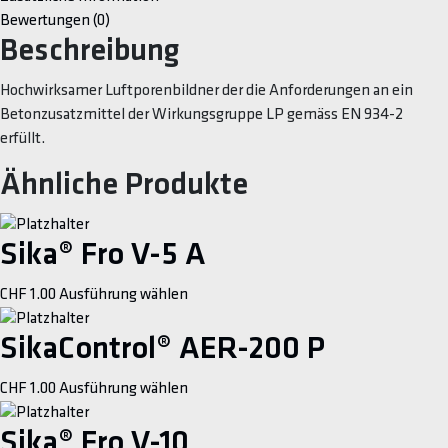
Bewertungen (0)
Beschreibung
Hochwirksamer Luftporenbildner der die Anforderungen an ein
Betonzusatzmittel der Wirkungsgruppe LP gemäss EN 934-2
erfüllt.
Ähnliche Produkte
Sika® Fro V-5 A
This
CHF
1.00
Ausführung wählen
product
has
SikaControl® AER-200 P
multiple
This
CHF
1.00
Ausführung wählen
variants.
product
The
has
Sika® Fro V-10
options