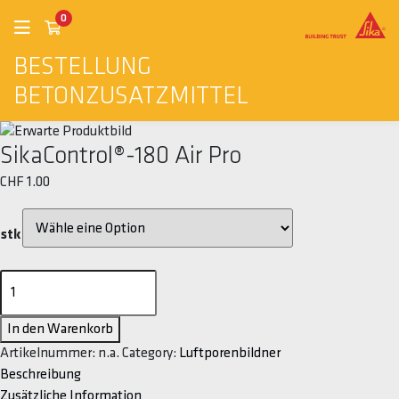
0
BESTELLUNG
BETONZUSATZMITTEL
SikaControl®-180 Air Pro
CHF
1.00
stk
SikaControl®-180
Air
Pro
In den Warenkorb
Menge
Artikelnummer:
n.a.
Category:
Luftporenbildner
Beschreibung
Zusätzliche Information