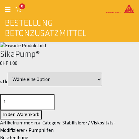
0
BESTELLUNG
BETONZUSATZMITTEL
SikaPump®
CHF
1.00
stk
SikaPump®
Menge
In den Warenkorb
Artikelnummer:
n.a.
Category:
Stabilisierer / Viskositäts-
Modifizierer / Pumphilfen
Beschreibung