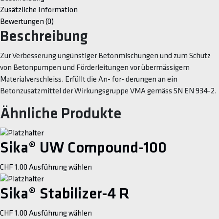
Zusätzliche Information
Bewertungen (0)
Beschreibung
Zur Verbesserung ungünstiger Betonmischungen und zum Schutz
von Betonpumpen und Förderleitungen vor übermässigem
Materialverschleiss. Erfüllt die An- for- derungen an ein
Betonzusatzmittel der Wirkungsgruppe VMA gemäss SN EN 934-2.
Ähnliche Produkte
Sika® UW Compound-100
This
CHF
1.00
Ausführung wählen
product
has
Sika® Stabilizer-4 R
multiple
This
CHF
1.00
Ausführung wählen
variants.