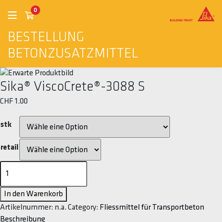
0
BESTELLUNG
BETONZUSATZMITTEL
Sika® ViscoCrete®-3088 S
CHF
1.00
stk
retail
Sika®
ViscoCrete®-3088
S
In den Warenkorb
Menge
Artikelnummer:
n.a.
Category:
Fliessmittel für Transportbeton
Beschreibung