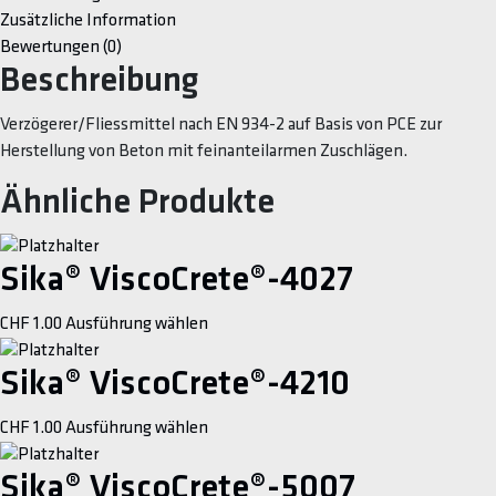
Zusätzliche Information
Bewertungen (0)
Beschreibung
Verzögerer/Fliessmittel nach EN 934-2 auf Basis von PCE zur
Herstellung von Beton mit feinanteilarmen Zuschlägen.
Ähnliche Produkte
Sika® ViscoCrete®-4027
This
CHF
1.00
Ausführung wählen
product
has
Sika® ViscoCrete®-4210
multiple
This
CHF
1.00
Ausführung wählen
variants.
product
The
has
Sika® ViscoCrete®-5007
options